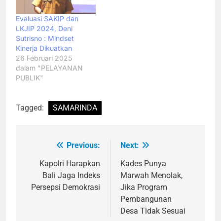
Evaluasi SAKIP dan
LKJIP 2024, Deni
Sutrisno : Mindset
Kinerja Dikuatkan
26 Februari 2025
dalam "PELAYANAN
PUBLIK"
Tagged:
SAMARINDA
Previous:
Next:
Navigasi
pos
Kapolri Harapkan
Kades Punya
Bali Jaga Indeks
Marwah Menolak,
Persepsi Demokrasi
Jika Program
Pembangunan
Desa Tidak Sesuai