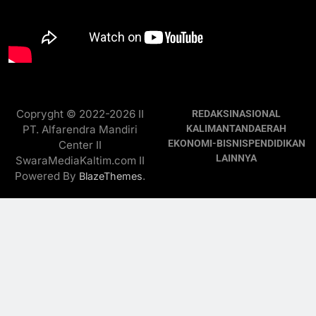
Copryght © 2022-2026 II
REDAKSI
NASIONAL
PT. Alfarendra Mandiri
KALIMANTAN
DAERAH
EKONOMI-BISNIS
PENDIDIKAN
Center II
LAINNYA
SwaraMediaKaltim.com II
Powered By
.
BlazeThemes