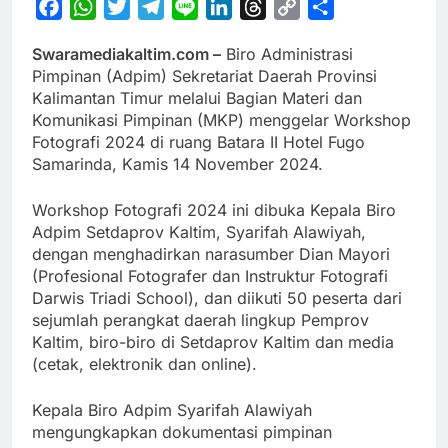
Facebook
WhatsApp
Twitter
Telegram
Line
LinkedIn
Threads
Copy
Share
Link
Swaramediakaltim.com –
Biro Administrasi
Pimpinan (Adpim) Sekretariat Daerah Provinsi
Kalimantan Timur melalui Bagian Materi dan
Komunikasi Pimpinan (MKP) menggelar Workshop
Fotografi 2024 di ruang Batara II Hotel Fugo
Samarinda, Kamis 14 November 2024.
Workshop Fotografi 2024 ini dibuka Kepala Biro
Adpim Setdaprov Kaltim, Syarifah Alawiyah,
dengan menghadirkan narasumber Dian Mayori
(Profesional Fotografer dan Instruktur Fotografi
Darwis Triadi School), dan diikuti 50 peserta dari
sejumlah perangkat daerah lingkup Pemprov
Kaltim, biro-biro di Setdaprov Kaltim dan media
(cetak, elektronik dan online).
Kepala Biro Adpim Syarifah Alawiyah
mengungkapkan dokumentasi pimpinan