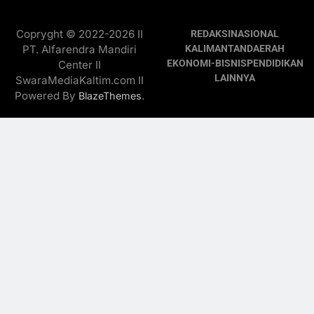
Copryght © 2022-2026 II
REDAKSI
NASIONAL
PT. Alfarendra Mandiri
KALIMANTAN
DAERAH
EKONOMI-BISNIS
PENDIDIKAN
Center II
LAINNYA
SwaraMediaKaltim.com II
Powered By
.
BlazeThemes