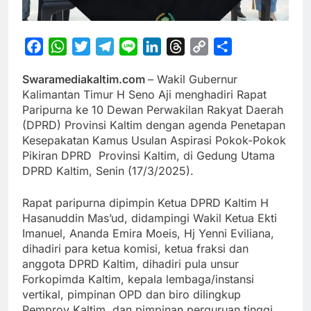
Facebook
WhatsApp
Twitter
Telegram
Line
LinkedIn
Threads
Copy
Share
Link
Swaramediakaltim.com
– Wakil Gubernur
Kalimantan Timur H Seno Aji menghadiri Rapat
Paripurna ke 10 Dewan Perwakilan Rakyat Daerah
(DPRD) Provinsi Kaltim dengan agenda Penetapan
Kesepakatan Kamus Usulan Aspirasi Pokok-Pokok
Pikiran DPRD Provinsi Kaltim, di Gedung Utama
DPRD Kaltim, Senin (17/3/2025).
Rapat paripurna dipimpin Ketua DPRD Kaltim H
Hasanuddin Mas’ud, didampingi Wakil Ketua Ekti
Imanuel, Ananda Emira Moeis, Hj Yenni Eviliana,
dihadiri para ketua komisi, ketua fraksi dan
anggota DPRD Kaltim, dihadiri pula unsur
Forkopimda Kaltim, kepala lembaga/instansi
vertikal, pimpinan OPD dan biro dilingkup
Pemprov Kaltim, dan pimpinan perguruan tinggi.