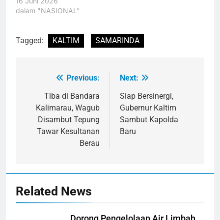
16 Juni 2026
dalam "NASIONAL"
Tagged:
KALTIM
SAMARINDA
Previous:
Next:
Navigasi
pos
Tiba di Bandara
Siap Bersinergi,
Kalimarau, Wagub
Gubernur Kaltim
Disambut Tepung
Sambut Kapolda
Tawar Kesultanan
Baru
Berau
Related News
Dorong Pengelolaan Air Limbah