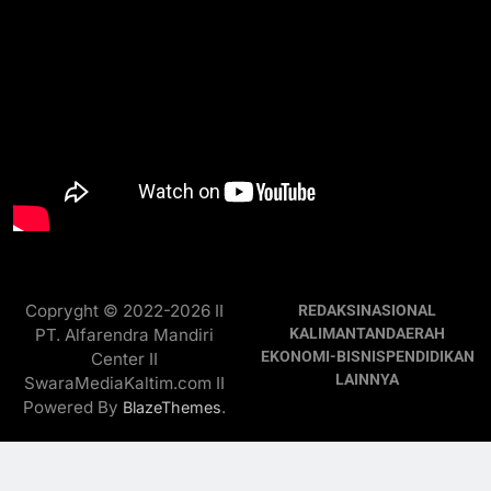
Copryght © 2022-2026 II
REDAKSI
NASIONAL
PT. Alfarendra Mandiri
KALIMANTAN
DAERAH
EKONOMI-BISNIS
PENDIDIKAN
Center II
LAINNYA
SwaraMediaKaltim.com II
Powered By
.
BlazeThemes