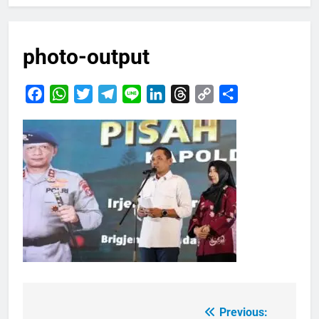
photo-output
Facebook
WhatsApp
Twitter
Telegram
Line
LinkedIn
Threads
Copy
Share
Link
Previous:
Navigasi