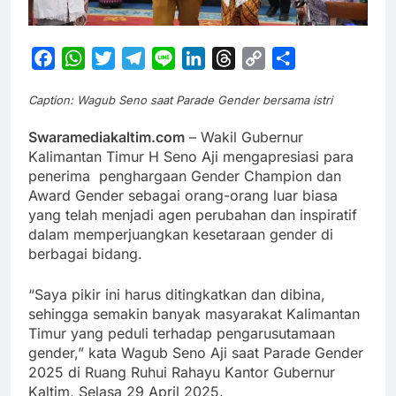
Facebook
WhatsApp
Twitter
Telegram
Line
LinkedIn
Threads
Copy
Share
Link
Caption: Wagub Seno saat Parade Gender bersama istri
Swaramediakaltim.com
– Wakil Gubernur
Kalimantan Timur H Seno Aji mengapresiasi para
penerima penghargaan Gender Champion dan
Award Gender sebagai orang-orang luar biasa
yang telah menjadi agen perubahan dan inspiratif
dalam memperjuangkan kesetaraan gender di
berbagai bidang.
“Saya pikir ini harus ditingkatkan dan dibina,
sehingga semakin banyak masyarakat Kalimantan
Timur yang peduli terhadap pengarusutamaan
gender,” kata Wagub Seno Aji saat Parade Gender
2025 di Ruang Ruhui Rahayu Kantor Gubernur
Kaltim, Selasa 29 April 2025.