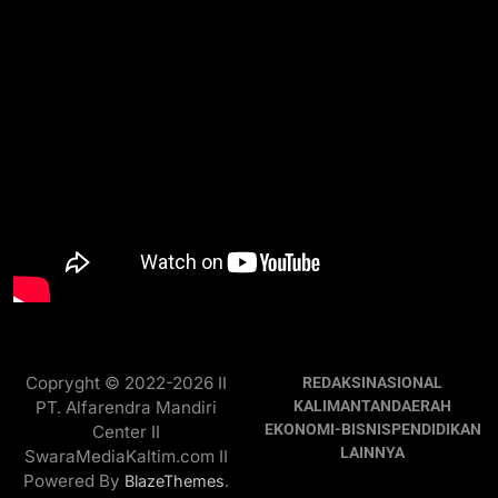
Copryght © 2022-2026 II
REDAKSI
NASIONAL
PT. Alfarendra Mandiri
KALIMANTAN
DAERAH
EKONOMI-BISNIS
PENDIDIKAN
Center II
LAINNYA
SwaraMediaKaltim.com II
Powered By
.
BlazeThemes