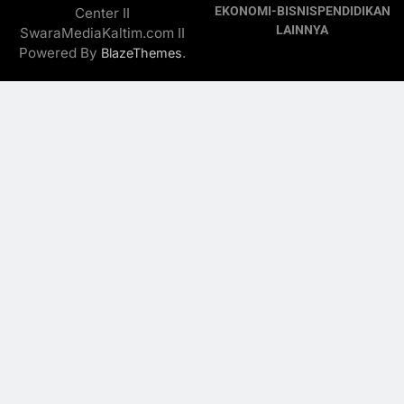
EKONOMI-BISNIS
PENDIDIKAN
Center II
LAINNYA
SwaraMediaKaltim.com II
Powered By
.
BlazeThemes