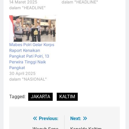
14 Maret 2025
dalam "HEADLINE"
dalam "HEADLINE"
Mabes Polri Gelar Korps
Raport Kenaikan
Pangkat Pati Polri, 13
Perwira Tinggi Naik
Pangkat
30 April 2025
dalam "NASIONAL"
Tagged:
JAKARTA
KALTIM
Previous:
Next:
Navigasi