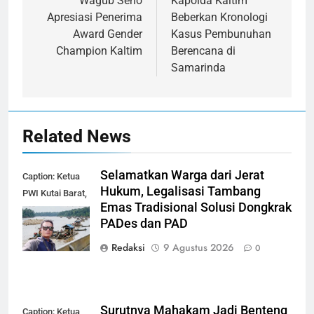
pos
Wagub Seno
Kapolda Kaltim
Apresiasi Penerima
Beberkan Kronologi
Award Gender
Kasus Pembunuhan
Champion Kaltim
Berencana di
Samarinda
Related News
Selamatkan Warga dari Jerat
Caption: Ketua
Hukum, Legalisasi Tambang
PWI Kutai Barat,
Emas Tradisional Solusi Dongkrak
Alfian Nur (dok-
PADes dan PAD
smk)
Redaksi
9 Agustus 2026
0
Surutnya Mahakam Jadi Benteng
Caption: Ketua