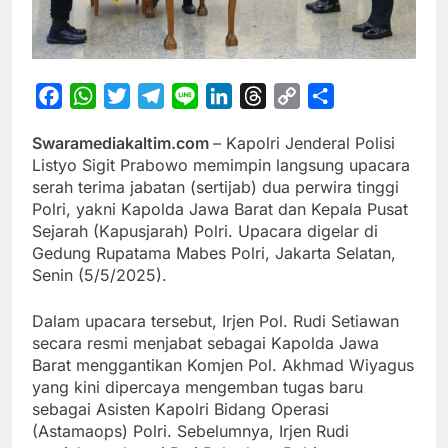
Facebook
WhatsApp
Twitter
Telegram
Line
LinkedIn
Threads
Copy
Share
Link
Swaramediakaltim.com
– Kapolri Jenderal Polisi
Listyo Sigit Prabowo memimpin langsung upacara
serah terima jabatan (sertijab) dua perwira tinggi
Polri, yakni Kapolda Jawa Barat dan Kepala Pusat
Sejarah (Kapusjarah) Polri. Upacara digelar di
Gedung Rupatama Mabes Polri, Jakarta Selatan,
Senin (5/5/2025).
Dalam upacara tersebut, Irjen Pol. Rudi Setiawan
secara resmi menjabat sebagai Kapolda Jawa
Barat menggantikan Komjen Pol. Akhmad Wiyagus
yang kini dipercaya mengemban tugas baru
sebagai Asisten Kapolri Bidang Operasi
(Astamaops) Polri. Sebelumnya, Irjen Rudi