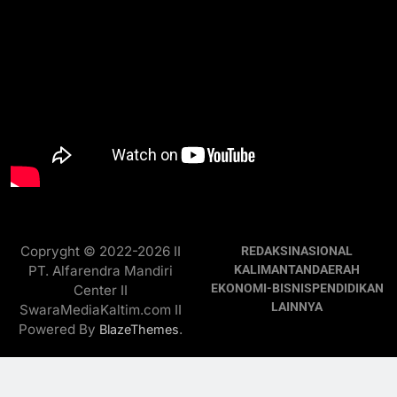
Copryght © 2022-2026 II
REDAKSI
NASIONAL
PT. Alfarendra Mandiri
KALIMANTAN
DAERAH
EKONOMI-BISNIS
PENDIDIKAN
Center II
LAINNYA
SwaraMediaKaltim.com II
Powered By
.
BlazeThemes