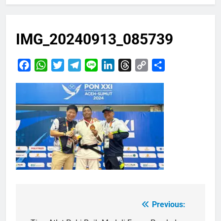
IMG_20240913_085739
Facebook
WhatsApp
Twitter
Telegram
Line
LinkedIn
Threads
Copy
Share
Link
Previous:
Navigasi