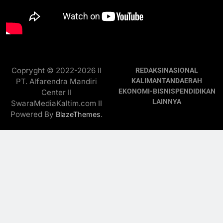
Copryght © 2022-2026 II
REDAKSI
NASIONAL
PT. Alfarendra Mandiri
KALIMANTAN
DAERAH
EKONOMI-BISNIS
PENDIDIKAN
Center II
LAINNYA
SwaraMediaKaltim.com II
Powered By
.
BlazeThemes