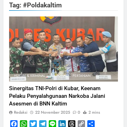
Tag:
#Poldakaltim
HUKUM & KRIMINAL
NASIONAL
PERTANIAN
Sinergitas TNI-Polri di Kubar, Keenam
Pelaku Penyalahgunaan Narkoba Jalani
Asesmen di BNN Kaltim
Redaksi
22 November 2025
0
2 mins
Facebook
WhatsApp
Twitter
Telegram
Line
LinkedIn
Threads
Copy
Share