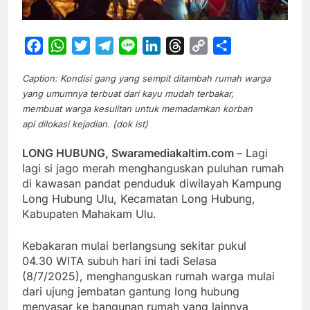
Facebook
WhatsApp
Twitter
Telegram
Line
LinkedIn
Threads
Copy
Share
Link
Caption: Kondisi gang yang sempit ditambah rumah warga
yang umumnya terbuat dari kayu mudah terbakar,
membuat warga kesulitan untuk memadamkan korban
api dilokasi kejadian. (dok ist)
LONG HUBUNG, Swaramediakaltim.com
– Lagi
lagi si jago merah menghanguskan puluhan rumah
di kawasan pandat penduduk diwilayah Kampung
Long Hubung Ulu, Kecamatan Long Hubung,
Kabupaten Mahakam Ulu.
Kebakaran mulai berlangsung sekitar pukul
04.30 WITA subuh hari ini tadi Selasa
(8/7/2025), menghanguskan rumah warga mulai
dari ujung jembatan gantung long hubung
menyasar ke bangunan rumah yang lainnya