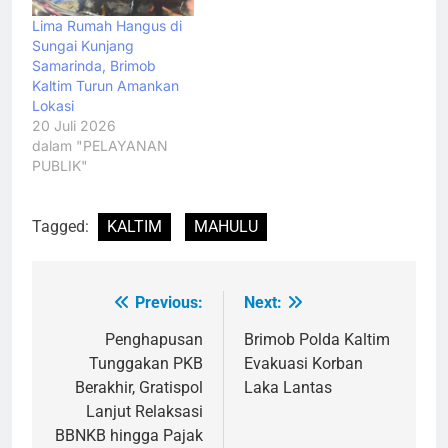
Lima Rumah Hangus di
Sungai Kunjang
Samarinda, Brimob
Kaltim Turun Amankan
Lokasi
20 Juli 2026
dalam "PELAYANAN
PUBLIK"
Tagged:
KALTIM
MAHULU
Previous:
Next:
Navigasi
pos
Penghapusan
Brimob Polda Kaltim
Tunggakan PKB
Evakuasi Korban
Berakhir, Gratispol
Laka Lantas
Lanjut Relaksasi
BBNKB hingga Pajak