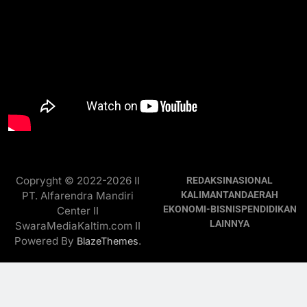
Copryght © 2022-2026 II
REDAKSI
NASIONAL
PT. Alfarendra Mandiri
KALIMANTAN
DAERAH
EKONOMI-BISNIS
PENDIDIKAN
Center II
LAINNYA
SwaraMediaKaltim.com II
Powered By
.
BlazeThemes