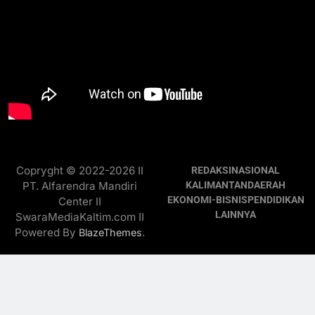
Copryght © 2022-2026 II
REDAKSI
NASIONAL
PT. Alfarendra Mandiri
KALIMANTAN
DAERAH
EKONOMI-BISNIS
PENDIDIKAN
Center II
LAINNYA
SwaraMediaKaltim.com II
Powered By
.
BlazeThemes