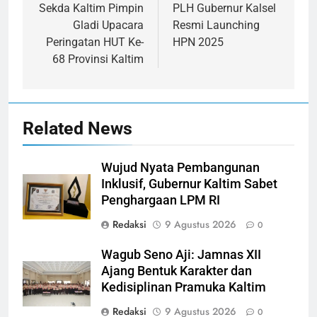
pos
Sekda Kaltim Pimpin
PLH Gubernur Kalsel
Gladi Upacara
Resmi Launching
Peringatan HUT Ke-
HPN 2025
68 Provinsi Kaltim
Related News
Wujud Nyata Pembangunan
Inklusif, Gubernur Kaltim Sabet
Penghargaan LPM RI
Redaksi
9 Agustus 2026
0
Wagub Seno Aji: Jamnas XII
Ajang Bentuk Karakter dan
Kedisiplinan Pramuka Kaltim
Redaksi
9 Agustus 2026
0