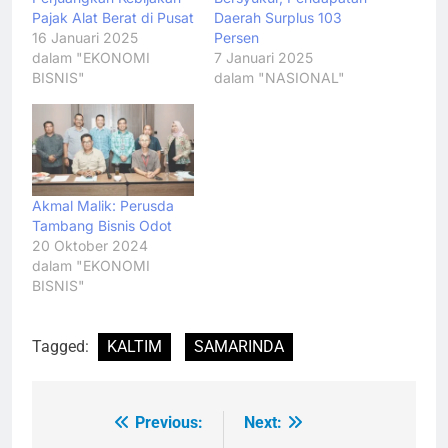
Pajak Alat Berat di Pusat
Daerah Surplus 103
16 Januari 2025
Persen
dalam "EKONOMI
7 Januari 2025
BISNIS"
dalam "NASIONAL"
Akmal Malik: Perusda
Tambang Bisnis Odot
20 Oktober 2024
dalam "EKONOMI
BISNIS"
Tagged:
KALTIM
SAMARINDA
Previous:
Next:
Navigasi