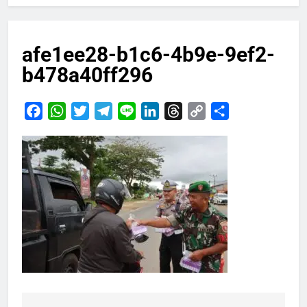
afe1ee28-b1c6-4b9e-9ef2-
b478a40ff296
Facebook
WhatsApp
Twitter
Telegram
Line
LinkedIn
Threads
Copy
Share
Link