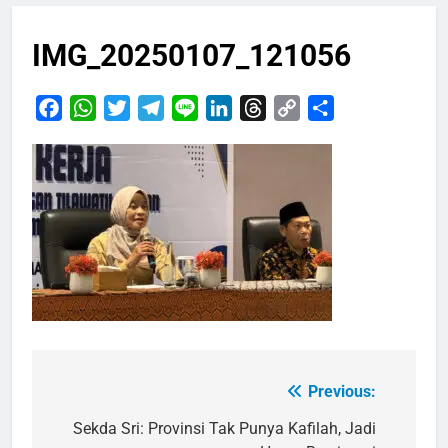
IMG_20250107_121056
Facebook
WhatsApp
Twitter
Telegram
Line
LinkedIn
Threads
Copy
Share
Link
Previous:
Navigasi
pos
Sekda Sri: Provinsi Tak Punya Kafilah, Jadi