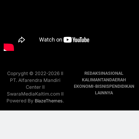
Copryght © 2022-2026 II
REDAKSI
NASIONAL
PT. Alfarendra Mandiri
KALIMANTAN
DAERAH
EKONOMI-BISNIS
PENDIDIKAN
Center II
LAINNYA
SwaraMediaKaltim.com II
Powered By
.
BlazeThemes