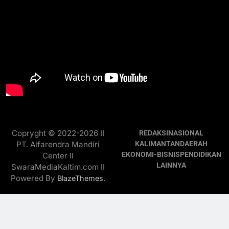
Copryght © 2022-2026 II
REDAKSI
NASIONAL
PT. Alfarendra Mandiri
KALIMANTAN
DAERAH
EKONOMI-BISNIS
PENDIDIKAN
Center II
LAINNYA
SwaraMediaKaltim.com II
Powered By
.
BlazeThemes