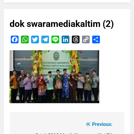
dok swaramediakaltim (2)
Facebook
WhatsApp
Twitter
Telegram
Line
LinkedIn
Threads
Copy
Share
Link
Previous:
Navigasi