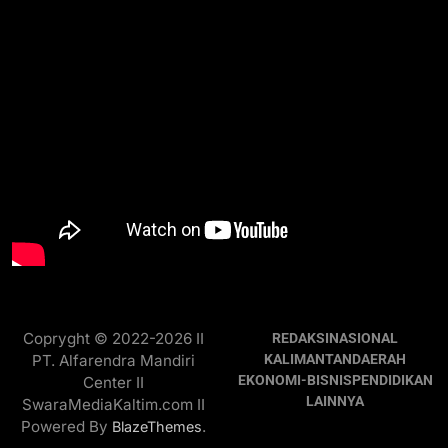
Copryght © 2022-2026 II
REDAKSI
NASIONAL
PT. Alfarendra Mandiri
KALIMANTAN
DAERAH
EKONOMI-BISNIS
PENDIDIKAN
Center II
LAINNYA
SwaraMediaKaltim.com II
Powered By
.
BlazeThemes