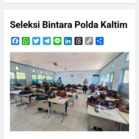
Seleksi Bintara Polda Kaltim
Facebook
WhatsApp
Twitter
Telegram
Line
LinkedIn
Threads
Copy
Share
Link