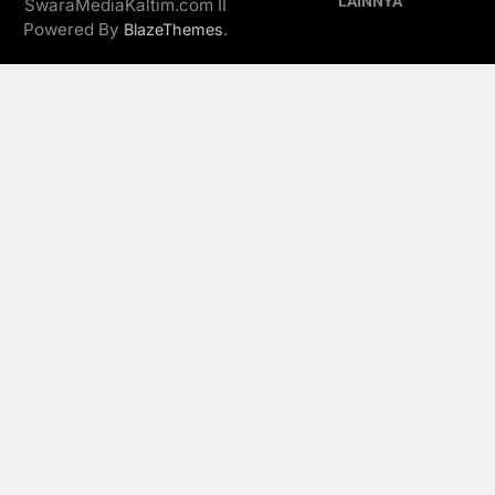
LAINNYA
SwaraMediaKaltim.com II
Powered By
.
BlazeThemes