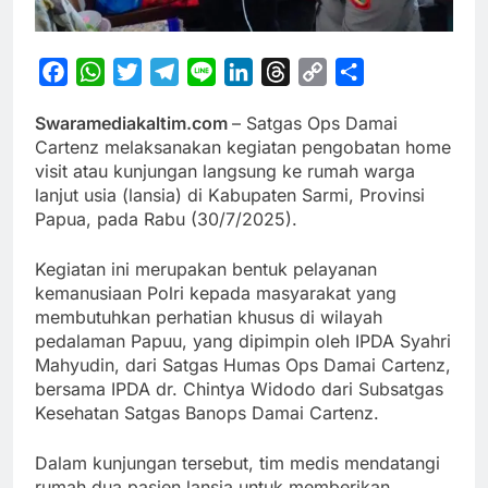
Facebook
WhatsApp
Twitter
Telegram
Line
LinkedIn
Threads
Copy
Share
Link
Swaramediakaltim.com
– Satgas Ops Damai
Cartenz melaksanakan kegiatan pengobatan home
visit atau kunjungan langsung ke rumah warga
lanjut usia (lansia) di Kabupaten Sarmi, Provinsi
Papua, pada Rabu (30/7/2025).
Kegiatan ini merupakan bentuk pelayanan
kemanusiaan Polri kepada masyarakat yang
membutuhkan perhatian khusus di wilayah
pedalaman Papuu, yang dipimpin oleh IPDA Syahri
Mahyudin, dari Satgas Humas Ops Damai Cartenz,
bersama IPDA dr. Chintya Widodo dari Subsatgas
Kesehatan Satgas Banops Damai Cartenz.
Dalam kunjungan tersebut, tim medis mendatangi
rumah dua pasien lansia untuk memberikan