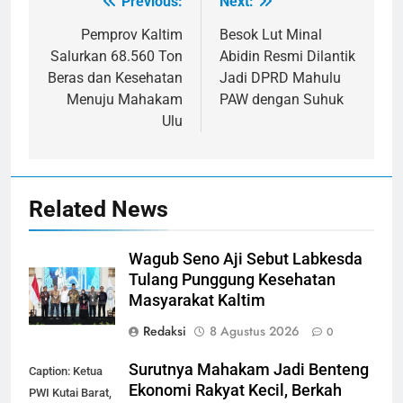
Previous:
Next:
Navigasi
pos
Pemprov Kaltim
Besok Lut Minal
Salurkan 68.560 Ton
Abidin Resmi Dilantik
Beras dan Kesehatan
Jadi DPRD Mahulu
Menuju Mahakam
PAW dengan Suhuk
Ulu
Related News
Wagub Seno Aji Sebut Labkesda
Tulang Punggung Kesehatan
Masyarakat Kaltim
Redaksi
8 Agustus 2026
0
Surutnya Mahakam Jadi Benteng
Caption: Ketua
Ekonomi Rakyat Kecil, Berkah
PWI Kutai Barat,