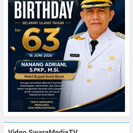
Video SwaraMediaTV