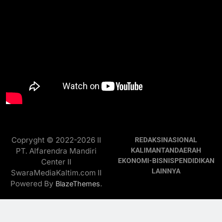
Copryght © 2022-2026 II
REDAKSI
NASIONAL
PT. Alfarendra Mandiri
KALIMANTAN
DAERAH
EKONOMI-BISNIS
PENDIDIKAN
Center II
LAINNYA
SwaraMediaKaltim.com II
Powered By
.
BlazeThemes