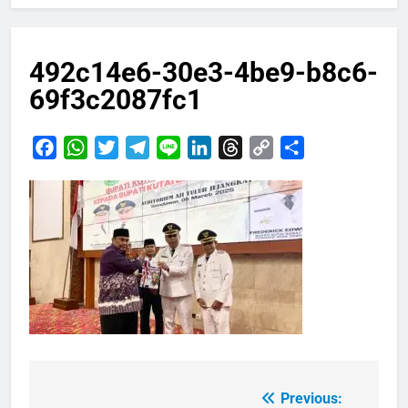
492c14e6-30e3-4be9-b8c6-
69f3c2087fc1
Facebook
WhatsApp
Twitter
Telegram
Line
LinkedIn
Threads
Copy
Share
Link
Previous:
Navigasi