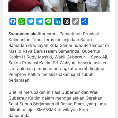
Facebook
WhatsApp
Twitter
Telegram
Line
LinkedIn
Threads
Copy
Share
Link
Swaramediakaltim.com –
Pemerintah Provinsi
Kalimantan Timur terus melanjutkan Safari
Ramadan di wilayah Kota Samarinda. Bertempat di
Masjid Raya Darussalam Samarinda, Gubernur
Kaltim H Rudy Mas’ud, Wakil Gubernur H Seno Aji,
Sekda Provinsi Kaltim Sri Wahyuni beserta asisten,
staf ahli dan pimpinan perangkat daerah lingkup
Pemprov Kaltim melaksanakan salat subuh
berjamaah.
Giat ini merupakan inisiasi Gubernur dan Wakil
Gubernur Kaltim dalam menggalakkan Gerakan
Salat Subuh Berjamaah di Benua Etam, yang juga
diikuti pelajar SMA/SMK di wilayah Kota
Samarinda.