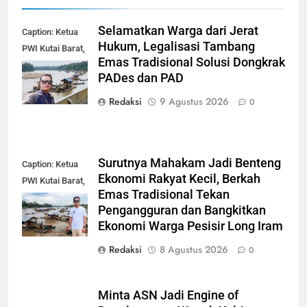
Selamatkan Warga dari Jerat
Caption: Ketua
Hukum, Legalisasi Tambang
PWI Kutai Barat,
Emas Tradisional Solusi Dongkrak
Alfian Nur (dok-
PADes dan PAD
smk)
Redaksi
9 Agustus 2026
0
Surutnya Mahakam Jadi Benteng
Caption: Ketua
Ekonomi Rakyat Kecil, Berkah
PWI Kutai Barat,
Emas Tradisional Tekan
Alfian Nur (dok-
Pengangguran dan Bangkitkan
smk)
Ekonomi Warga Pesisir Long Iram
Redaksi
8 Agustus 2026
0
Minta ASN Jadi Engine of