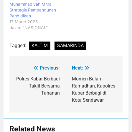
Muhammadiyah Mitra
Strategis Pembangunan
Pendidikan
17 Maret 2025
dalam "NASIONAL"
Tagged:
KALTIM
SAMARINDA
Previous:
Next:
Navigasi
pos
Polres Kubar Berbagi
Momen Bulan
Takjil Bersama
Ramadhan, Kapolres
Tahanan
Kubar Berbagi di
Kota Sendawar
Related News