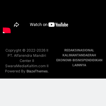
Copryght © 2022-2026 II
REDAKSI
NASIONAL
PT. Alfarendra Mandiri
KALIMANTAN
DAERAH
EKONOMI-BISNIS
PENDIDIKAN
Center II
LAINNYA
SwaraMediaKaltim.com II
Powered By
.
BlazeThemes