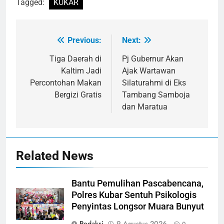
Tagged:
KUKAR
Previous:
Next:
Navigasi
pos
Tiga Daerah di
Pj Gubernur Akan
Kaltim Jadi
Ajak Wartawan
Percontohan Makan
Silaturahmi di Eks
Bergizi Gratis
Tambang Samboja
dan Maratua
Related News
Bantu Pemulihan Pascabencana,
Polres Kubar Sentuh Psikologis
Penyintas Longsor Muara Bunyut
Redaksi
9 Agustus 2026