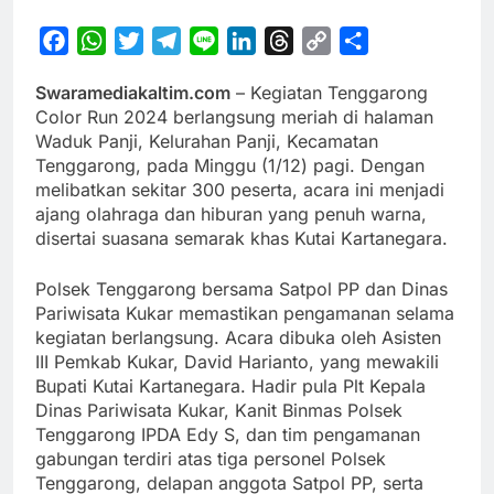
Facebook
WhatsApp
Twitter
Telegram
Line
LinkedIn
Threads
Copy
Share
Link
Swaramediakaltim.com
– Kegiatan Tenggarong
Color Run 2024 berlangsung meriah di halaman
Waduk Panji, Kelurahan Panji, Kecamatan
Tenggarong, pada Minggu (1/12) pagi. Dengan
melibatkan sekitar 300 peserta, acara ini menjadi
ajang olahraga dan hiburan yang penuh warna,
disertai suasana semarak khas Kutai Kartanegara.
Polsek Tenggarong bersama Satpol PP dan Dinas
Pariwisata Kukar memastikan pengamanan selama
kegiatan berlangsung. Acara dibuka oleh Asisten
III Pemkab Kukar, David Harianto, yang mewakili
Bupati Kutai Kartanegara. Hadir pula Plt Kepala
Dinas Pariwisata Kukar, Kanit Binmas Polsek
Tenggarong IPDA Edy S, dan tim pengamanan
gabungan terdiri atas tiga personel Polsek
Tenggarong, delapan anggota Satpol PP, serta