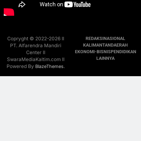
Copryght © 2022-2026 II
REDAKSI
NASIONAL
PT. Alfarendra Mandiri
KALIMANTAN
DAERAH
EKONOMI-BISNIS
PENDIDIKAN
Center II
LAINNYA
SwaraMediaKaltim.com II
Powered By
.
BlazeThemes