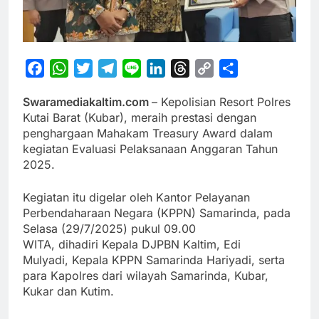
Facebook
WhatsApp
Twitter
Telegram
Line
LinkedIn
Threads
Copy
Share
Link
Swaramediakaltim.com
– Kepolisian Resort Polres
Kutai Barat (Kubar), meraih prestasi dengan
penghargaan Mahakam Treasury Award dalam
kegiatan Evaluasi Pelaksanaan Anggaran Tahun
2025.
Kegiatan itu digelar oleh Kantor Pelayanan
Perbendaharaan Negara (KPPN) Samarinda, pada
Selasa (29/7/2025) pukul 09.00
WITA, dihadiri Kepala DJPBN Kaltim, Edi
Mulyadi, Kepala KPPN Samarinda Hariyadi, serta
para Kapolres dari wilayah Samarinda, Kubar,
Kukar dan Kutim.