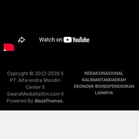
Copryght © 2022-2026 II
REDAKSI
NASIONAL
PT. Alfarendra Mandiri
KALIMANTAN
DAERAH
EKONOMI-BISNIS
PENDIDIKAN
Center II
LAINNYA
SwaraMediaKaltim.com II
Powered By
.
BlazeThemes