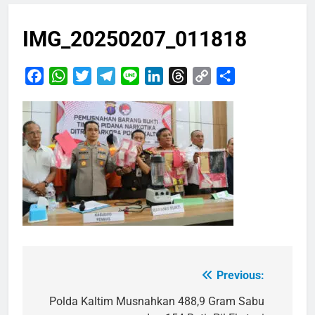
IMG_20250207_011818
Facebook
WhatsApp
Twitter
Telegram
Line
LinkedIn
Threads
Copy
Share
Link
Previous:
Navigasi
pos
Polda Kaltim Musnahkan 488,9 Gram Sabu