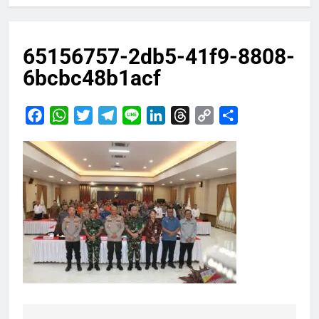
65156757-2db5-41f9-8808-
6bcbc48b1acf
Facebook
WhatsApp
Twitter
Telegram
Line
LinkedIn
Threads
Copy
Share
Link