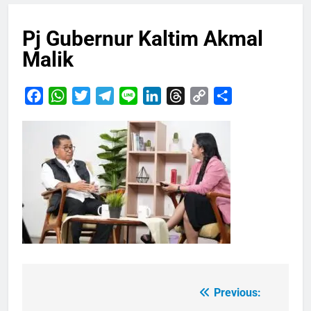
Pj Gubernur Kaltim Akmal
Malik
Facebook
WhatsApp
Twitter
Telegram
Line
LinkedIn
Threads
Copy
Share
Link
Previous:
Navigasi