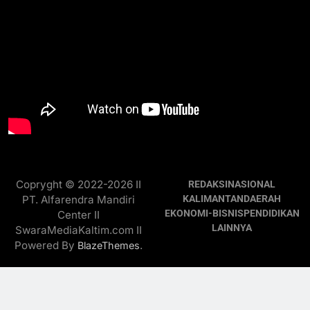
Copryght © 2022-2026 II
REDAKSI
NASIONAL
PT. Alfarendra Mandiri
KALIMANTAN
DAERAH
EKONOMI-BISNIS
PENDIDIKAN
Center II
LAINNYA
SwaraMediaKaltim.com II
Powered By
.
BlazeThemes