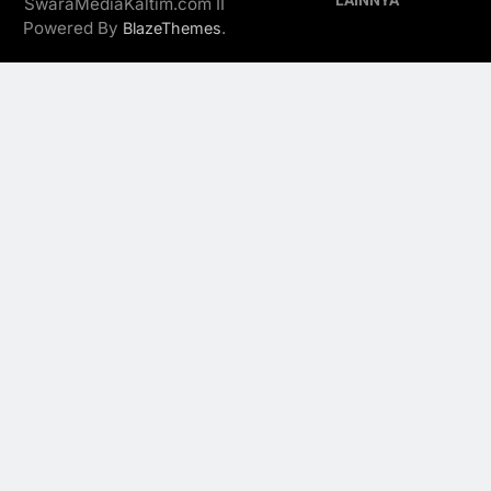
LAINNYA
SwaraMediaKaltim.com II
Powered By
.
BlazeThemes