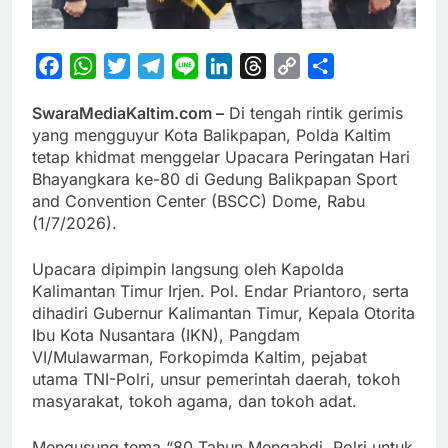
Facebook
WhatsApp
Twitter
Telegram
Line
LinkedIn
Threads
Copy
Share
Link
SwaraMediaKaltim.com –
Di tengah rintik gerimis
yang mengguyur Kota Balikpapan, Polda Kaltim
tetap khidmat menggelar Upacara Peringatan Hari
Bhayangkara ke-80 di Gedung Balikpapan Sport
and Convention Center (BSCC) Dome, Rabu
(1/7/2026).
Upacara dipimpin langsung oleh Kapolda
Kalimantan Timur Irjen. Pol. Endar Priantoro, serta
dihadiri Gubernur Kalimantan Timur, Kepala Otorita
Ibu Kota Nusantara (IKN), Pangdam
VI/Mulawarman, Forkopimda Kaltim, pejabat
utama TNI-Polri, unsur pemerintah daerah, tokoh
masyarakat, tokoh agama, dan tokoh adat.
Mengusung tema “80 Tahun Mengabdi, Polri untuk