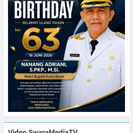
Video SwaraMediaTV