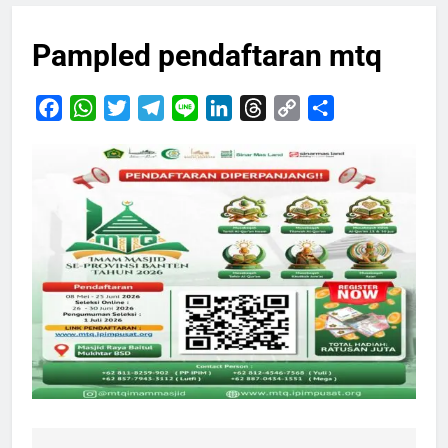
Pampled pendaftaran mtq
Facebook
WhatsApp
Twitter
Telegram
Line
LinkedIn
Threads
Copy
Share
Link