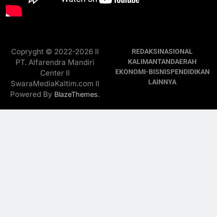
Copryght © 2022-2026 II
REDAKSI
NASIONAL
PT. Alfarendra Mandiri
KALIMANTAN
DAERAH
EKONOMI-BISNIS
PENDIDIKAN
Center II
LAINNYA
SwaraMediaKaltim.com II
Powered By
.
BlazeThemes