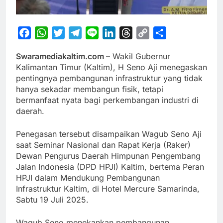
Facebook
WhatsApp
Twitter
Telegram
Line
LinkedIn
Threads
Copy
Share
Link
Swaramediakaltim.com –
Wakil Gubernur
Kalimantan Timur (Kaltim), H Seno Aji menegaskan
pentingnya pembangunan infrastruktur yang tidak
hanya sekadar membangun fisik, tetapi
bermanfaat nyata bagi perkembangan industri di
daerah.
Penegasan tersebut disampaikan Wagub Seno Aji
saat Seminar Nasional dan Rapat Kerja (Raker)
Dewan Pengurus Daerah Himpunan Pengembang
Jalan Indonesia (DPD HPJI) Kaltim, bertema Peran
HPJI dalam Mendukung Pembangunan
Infrastruktur Kaltim, di Hotel Mercure Samarinda,
Sabtu 19 Juli 2025.
Wagub Seno menekankan pembangunan