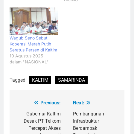
Wagub Seno Sebut
Koperasi Merah Putih
Seratus Persen di Kaltim
10 Agustus 2025
dalam "NASIONAL"
Tagged:
KALTIM
SAMARINDA
Previous:
Next:
Navigasi
pos
Gubernur Kaltim
Pembangunan
Desak PT Telkom
Infrastruktur
Percepat Akses
Berdampak