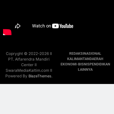
Copryght © 2022-2026 II
REDAKSI
NASIONAL
PT. Alfarendra Mandiri
KALIMANTAN
DAERAH
EKONOMI-BISNIS
PENDIDIKAN
Center II
LAINNYA
SwaraMediaKaltim.com II
Powered By
.
BlazeThemes