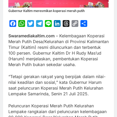
Gubernur Kaltim meresmikan koperasi merah putih
Facebook
WhatsApp
Twitter
Telegram
Line
LinkedIn
Threads
Copy
Share
Link
Swaramediakaltim.com
– Kelembagaan Koperasi
Merah Putih Desa/Kelurahan di Provinsi Kalimantan
Timur (Kaltim) resmi diluncurkan dan terbentuk
100 persen. Gubernur Kaltim Dr H Rudy Mas’ud
(Harum) menjelaskan, pembentukan Koperasi
Merah Putih bukan sekedar usaha.
“Tetapi gerakan rakyat yang berpijak dalam nilai-
nilai keadilan dan sosial,” kata Gubernur Harum
saat peluncuran Koperasi Merah Putih Kelurahan
Lempake Samarinda, Senin 21 Juli 2025.
Peluncuran Koperasi Merah Putih Kelurahan
Lempake rangkaian dari peluncuran kelembagaan