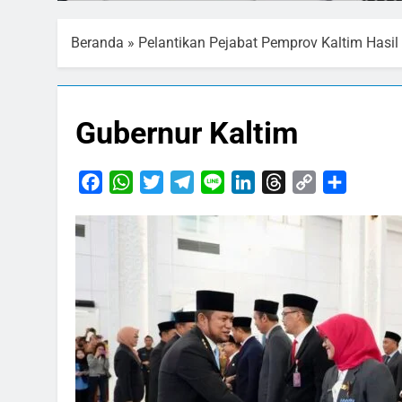
Beranda
»
Pelantikan Pejabat Pemprov Kaltim Hasi
Gubernur Kaltim
Facebook
WhatsApp
Twitter
Telegram
Line
LinkedIn
Threads
Copy
Share
Link