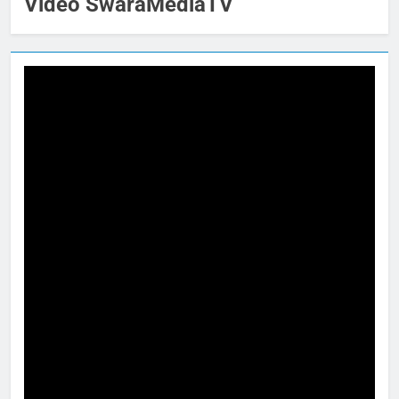
Video SwaraMediaTV