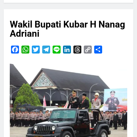
Wakil Bupati Kubar H Nanag
Adriani
Facebook
WhatsApp
Twitter
Telegram
Line
LinkedIn
Threads
Copy
Share
Link