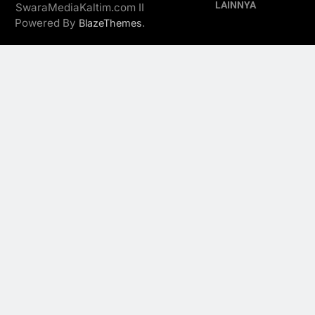
LAINNYA
SwaraMediaKaltim.com II
Powered By
.
BlazeThemes