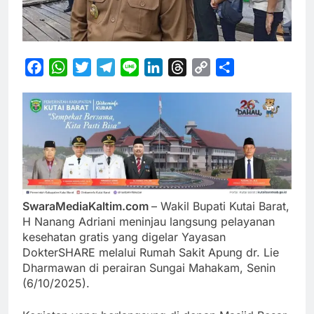
Facebook
WhatsApp
Twitter
Telegram
Line
LinkedIn
Threads
Copy
Share
Link
S
waraMediaKaltim.com
– Wakil Bupati Kutai Barat,
H Nanang Adriani meninjau langsung pelayanan
kesehatan gratis yang digelar Yayasan
DokterSHARE melalui Rumah Sakit Apung dr. Lie
Dharmawan di perairan Sungai Mahakam, Senin
(6/10/2025).