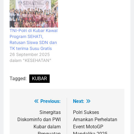
TNI-Polri di Kubar Kawal
Program SEHATI,
Ratusan Siswa SDN dan
TK terima Susu Gratis
26 September 2025
dalam "KESEHATAN"
Tagged:
KUBAR
Previous:
Next:
Navigasi
pos
Sinergitas
Polri Sukses
Diskominfo dan PWI
Amankan Perhelatan
Kubar dalam
Event MotoGP
Penguatan
Mandalika 2025