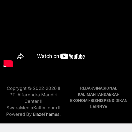
Copryght © 2022-2026 II
REDAKSI
NASIONAL
PT. Alfarendra Mandiri
KALIMANTAN
DAERAH
EKONOMI-BISNIS
PENDIDIKAN
Center II
LAINNYA
SwaraMediaKaltim.com II
Powered By
.
BlazeThemes