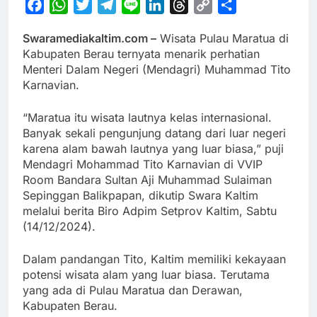
Facebook
WhatsApp
Twitter
Telegram
Line
LinkedIn
Threads
Copy
Share
Link
Swaramediakaltim.com –
Wisata Pulau Maratua di
Kabupaten Berau ternyata menarik perhatian
Menteri Dalam Negeri (Mendagri) Muhammad Tito
Karnavian.
“Maratua itu wisata lautnya kelas internasional.
Banyak sekali pengunjung datang dari luar negeri
karena alam bawah lautnya yang luar biasa,” puji
Mendagri Mohammad Tito Karnavian di VVIP
Room Bandara Sultan Aji Muhammad Sulaiman
Sepinggan Balikpapan, dikutip Swara Kaltim
melalui berita Biro Adpim Setprov Kaltim, Sabtu
(14/12/2024).
Dalam pandangan Tito, Kaltim memiliki kekayaan
potensi wisata alam yang luar biasa. Terutama
yang ada di Pulau Maratua dan Derawan,
Kabupaten Berau.