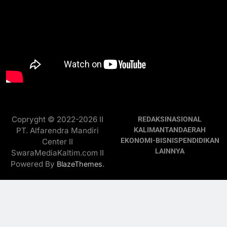
Copryght © 2022-2026 II
REDAKSI
NASIONAL
PT. Alfarendra Mandiri
KALIMANTAN
DAERAH
EKONOMI-BISNIS
PENDIDIKAN
Center II
LAINNYA
SwaraMediaKaltim.com II
Powered By
.
BlazeThemes