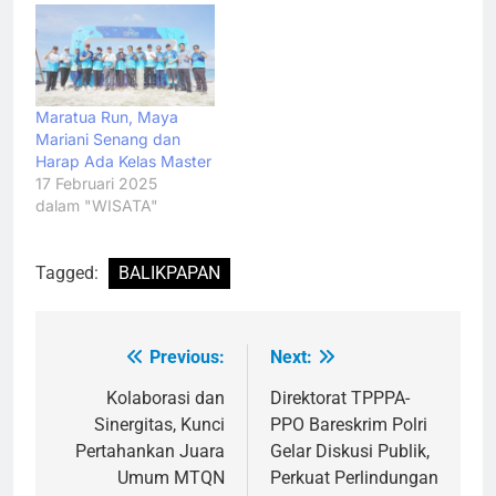
Maratua Run, Maya
Mariani Senang dan
Harap Ada Kelas Master
17 Februari 2025
dalam "WISATA"
Tagged:
BALIKPAPAN
Previous:
Next:
Navigasi
pos
Kolaborasi dan
Direktorat TPPPA-
Sinergitas, Kunci
PPO Bareskrim Polri
Pertahankan Juara
Gelar Diskusi Publik,
Umum MTQN
Perkuat Perlindungan