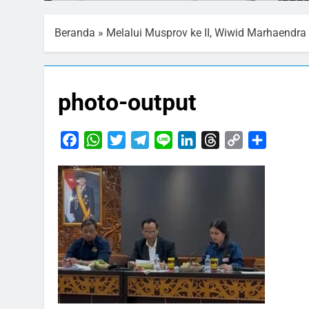
Beranda
»
Melalui Musprov ke II, Wiwid Marhaendr
photo-output
Facebook
WhatsApp
Twitter
Telegram
Line
LinkedIn
Threads
Copy
Share
Link