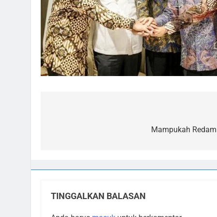
Navigasi
pos
Mampukah Redam D
TINGGALKAN BALASAN