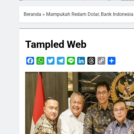
Beranda
»
Mampukah Redam Dolar, Bank Indonesia
Tampled Web
Facebook
WhatsApp
Twitter
Telegram
Line
LinkedIn
Threads
Copy
Share
Link