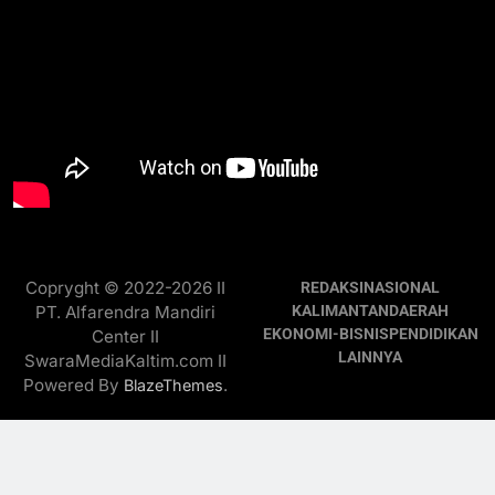
Copryght © 2022-2026 II
REDAKSI
NASIONAL
PT. Alfarendra Mandiri
KALIMANTAN
DAERAH
EKONOMI-BISNIS
PENDIDIKAN
Center II
LAINNYA
SwaraMediaKaltim.com II
Powered By
.
BlazeThemes