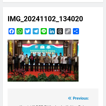
IMG_20241102_134020
Facebook
WhatsApp
Twitter
Telegram
Line
LinkedIn
Threads
Copy
Share
Link
Previous:
Navigasi