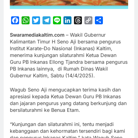
Facebook
WhatsApp
Twitter
Telegram
Line
LinkedIn
Threads
Copy
Share
Link
Swaramediakaltim.com
– Wakil Gubernur
Kalimantan Timur H Seno Aji bersama pengurus
Institut Karate-Do Nasional (Inkanas) Kaltim,
menerima kunjungan silaturahmi Ketua Dewan
Guru PB Inkanas Ellong Tjandra bersama pengurus
PB Inkanas lainnya, di Rumah Dinas Wakil
Gubernur Kaltim, Sabtu (14/4/2025).
Wagub Seno Aji mengucapkan terima kasih dan
apresiasi kepada Ketua Dewan Guru PB Inkanas
dan jajaran pengurus yang datang berkunjung dan
bersilaturahmi ke Benua Etam.
“Kunjungan dan silaturahmi ini, tentu menjadi
kebanggaan dan kehormatan tersendiri bagi kami
dan pengurus Inkanas Kaltim,” kata Wagub Seno