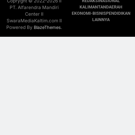
Copryght © 2022-2026 II
REDAKSI
NASIONAL
PT. Alfarendra Mandiri
KALIMANTAN
DAERAH
EKONOMI-BISNIS
PENDIDIKAN
Center II
LAINNYA
SwaraMediaKaltim.com II
Powered By
.
BlazeThemes