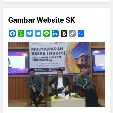
Gambar Website SK
Facebook
WhatsApp
Twitter
Telegram
Line
LinkedIn
Threads
Copy
Share
Link