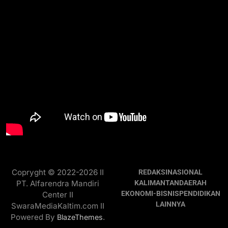
Copryght © 2022-2026 II
REDAKSI
NASIONAL
PT. Alfarendra Mandiri
KALIMANTAN
DAERAH
EKONOMI-BISNIS
PENDIDIKAN
Center II
LAINNYA
SwaraMediaKaltim.com II
Powered By
.
BlazeThemes