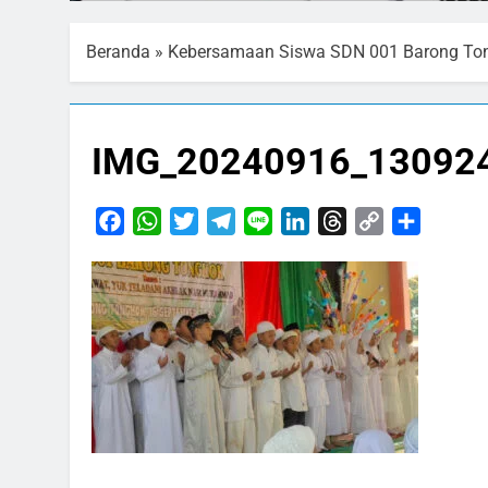
Beranda
»
Kebersamaan Siswa SDN 001 Barong To
IMG_20240916_13092
Facebook
WhatsApp
Twitter
Telegram
Line
LinkedIn
Threads
Copy
Share
Link