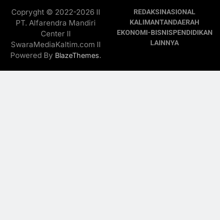
Copryght © 2022-2026 II
REDAKSI
NASIONAL
PT. Alfarendra Mandiri
KALIMANTAN
DAERAH
EKONOMI-BISNIS
PENDIDIKAN
Center II
LAINNYA
SwaraMediaKaltim.com II
Powered By
.
BlazeThemes