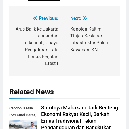
Previous:
Next:
Navigasi
pos
Arus Balik ke Jakarta
Kapolda Kaltim
Lancar dan
Tinjau Kesiapan
Terkendali, Upaya
Infrastruktur Polri di
Pengaturan Lalu
Kawasan IKN
Lintas Berjalan
Efektif
Related News
Surutnya Mahakam Jadi Benteng
Caption: Ketua
Ekonomi Rakyat Kecil, Berkah
PWI Kutai Barat,
Emas Tradisional Tekan
Alfian Nur (dok-
Pengangguran dan Bangkitkan
smk)