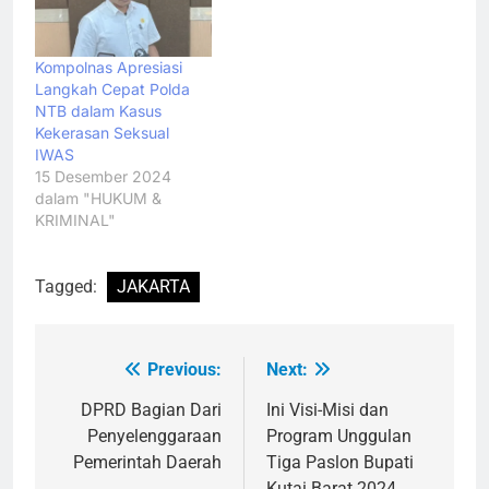
Kompolnas Apresiasi
Langkah Cepat Polda
NTB dalam Kasus
Kekerasan Seksual
IWAS
15 Desember 2024
dalam "HUKUM &
KRIMINAL"
Tagged:
JAKARTA
Previous:
Next:
Navigasi
pos
DPRD Bagian Dari
Ini Visi-Misi dan
Penyelenggaraan
Program Unggulan
Pemerintah Daerah
Tiga Paslon Bupati
Kutai Barat 2024