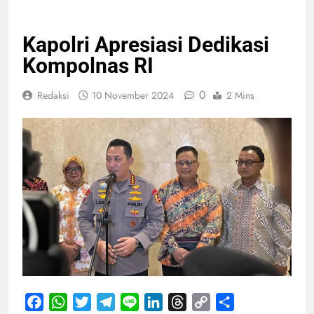
NASIONAL
Kapolri Apresiasi Dedikasi
Kompolnas RI
0
Redaksi
10 November 2024
2 Mins
Facebook
WhatsApp
Twitter
Telegram
Line
LinkedIn
Threads
Copy
Share