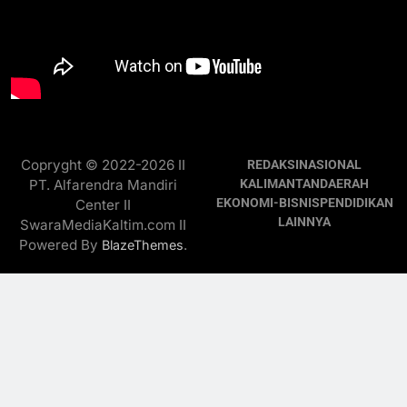
Copryght © 2022-2026 II
REDAKSI
NASIONAL
PT. Alfarendra Mandiri
KALIMANTAN
DAERAH
EKONOMI-BISNIS
PENDIDIKAN
Center II
LAINNYA
SwaraMediaKaltim.com II
Powered By
.
BlazeThemes