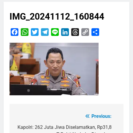
IMG_20241112_160844
Facebook
WhatsApp
Twitter
Telegram
Line
LinkedIn
Threads
Copy
Share
Link
Previous:
Navigasi
pos
Kapolri: 262 Juta Jiwa Diselamatkan, Rp31,8