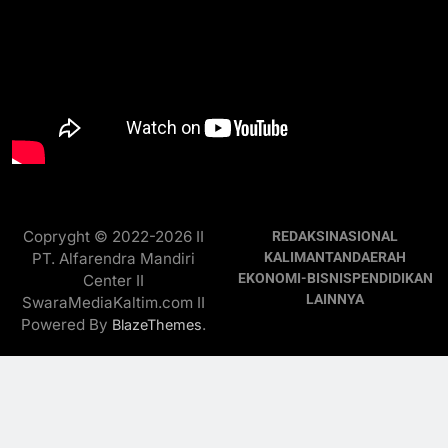
Copryght © 2022-2026 II
REDAKSI
NASIONAL
PT. Alfarendra Mandiri
KALIMANTAN
DAERAH
EKONOMI-BISNIS
PENDIDIKAN
Center II
LAINNYA
SwaraMediaKaltim.com II
Powered By
.
BlazeThemes