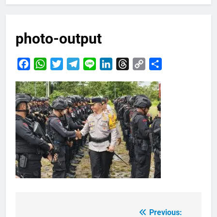
photo-output
Facebook
WhatsApp
Twitter
Telegram
Line
LinkedIn
Threads
Copy
Share
Link
Previous:
Navigasi