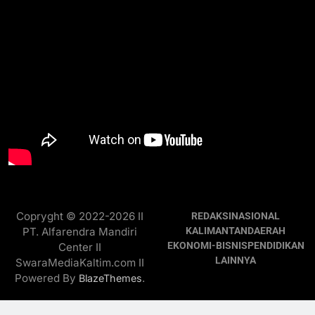
Copryght © 2022-2026 II
REDAKSI
NASIONAL
PT. Alfarendra Mandiri
KALIMANTAN
DAERAH
EKONOMI-BISNIS
PENDIDIKAN
Center II
LAINNYA
SwaraMediaKaltim.com II
Powered By
.
BlazeThemes