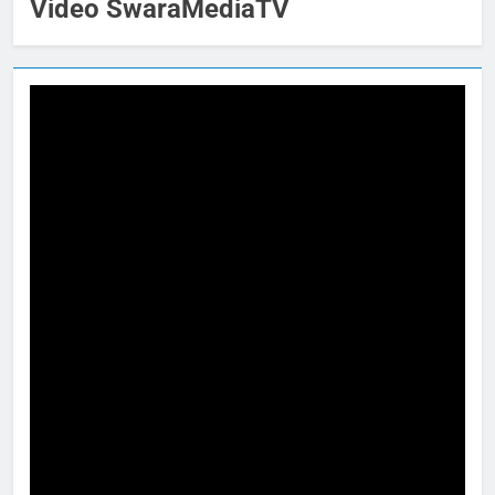
Video SwaraMediaTV