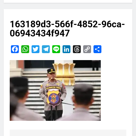
163189d3-566f-4852-96ca-
06943434f947
Facebook
WhatsApp
Twitter
Telegram
Line
LinkedIn
Threads
Copy
Share
Link