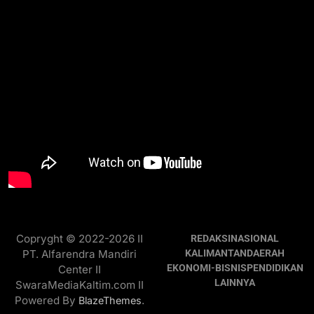
Copryght © 2022-2026 II
REDAKSI
NASIONAL
PT. Alfarendra Mandiri
KALIMANTAN
DAERAH
EKONOMI-BISNIS
PENDIDIKAN
Center II
LAINNYA
SwaraMediaKaltim.com II
Powered By
.
BlazeThemes