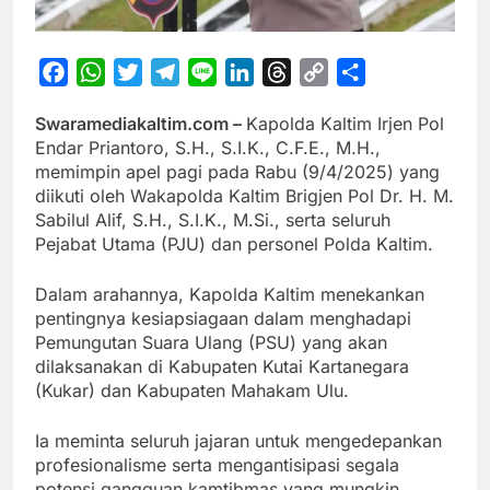
Facebook
WhatsApp
Twitter
Telegram
Line
LinkedIn
Threads
Copy
Share
Link
Swaramediakaltim.com –
Kapolda Kaltim Irjen Pol
Endar Priantoro, S.H., S.I.K., C.F.E., M.H.,
memimpin apel pagi pada Rabu (9/4/2025) yang
diikuti oleh Wakapolda Kaltim Brigjen Pol Dr. H. M.
Sabilul Alif, S.H., S.I.K., M.Si., serta seluruh
Pejabat Utama (PJU) dan personel Polda Kaltim.
Dalam arahannya, Kapolda Kaltim menekankan
pentingnya kesiapsiagaan dalam menghadapi
Pemungutan Suara Ulang (PSU) yang akan
dilaksanakan di Kabupaten Kutai Kartanegara
(Kukar) dan Kabupaten Mahakam Ulu.
Ia meminta seluruh jajaran untuk mengedepankan
profesionalisme serta mengantisipasi segala
potensi gangguan kamtibmas yang mungkin