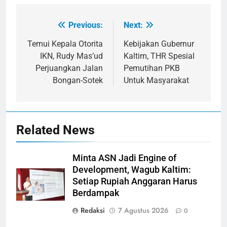
Previous:
Next:
Navigasi
pos
Temui Kepala Otorita
Kebijakan Gubernur
IKN, Rudy Mas’ud
Kaltim, THR Spesial
Perjuangkan Jalan
Pemutihan PKB
Bongan-Sotek
Untuk Masyarakat
Related News
Minta ASN Jadi Engine of
Development, Wagub Kaltim:
Setiap Rupiah Anggaran Harus
Berdampak
Redaksi
7 Agustus 2026
0