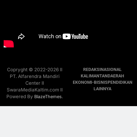
Copryght © 2022-2026 II
REDAKSI
NASIONAL
PT. Alfarendra Mandiri
KALIMANTAN
DAERAH
EKONOMI-BISNIS
PENDIDIKAN
Center II
LAINNYA
SwaraMediaKaltim.com II
Powered By
.
BlazeThemes