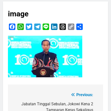
image
Facebook
WhatsApp
Twitter
Telegram
Line
LinkedIn
Threads
Copy
Share
Link
Previous:
Navigasi
pos
Jabatan Tinggal Sebulan, Jokowi Kena 2
Tamparan Keras Sekaligus