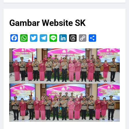
Gambar Website SK
Facebook
WhatsApp
Twitter
Telegram
Line
LinkedIn
Threads
Copy
Share
Link