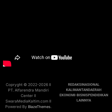
Copryght © 2022-2026 II
REDAKSI
NASIONAL
PT. Alfarendra Mandiri
KALIMANTAN
DAERAH
EKONOMI-BISNIS
PENDIDIKAN
Center II
LAINNYA
SwaraMediaKaltim.com II
Powered By
.
BlazeThemes