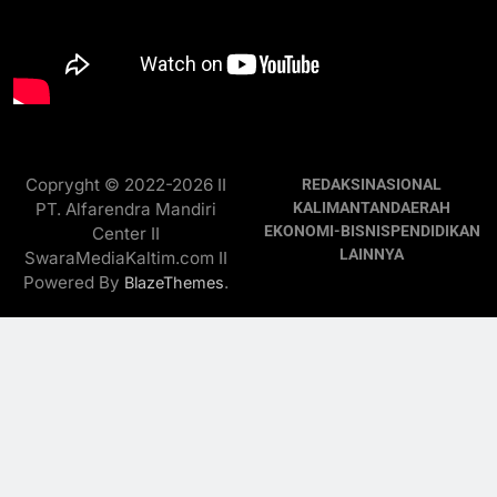
Copryght © 2022-2026 II
REDAKSI
NASIONAL
PT. Alfarendra Mandiri
KALIMANTAN
DAERAH
EKONOMI-BISNIS
PENDIDIKAN
Center II
LAINNYA
SwaraMediaKaltim.com II
Powered By
.
BlazeThemes