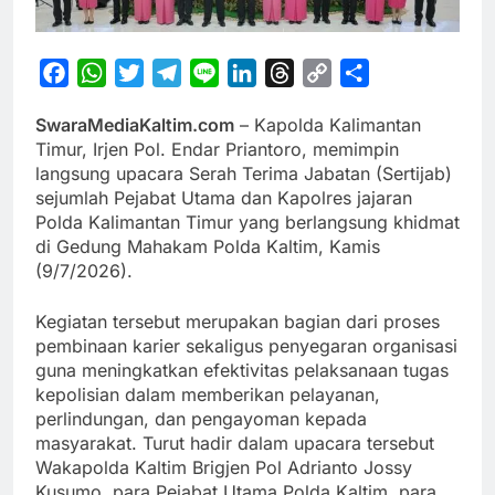
Facebook
WhatsApp
Twitter
Telegram
Line
LinkedIn
Threads
Copy
Share
Link
SwaraMediaKaltim.com
– Kapolda Kalimantan
Timur, Irjen Pol. Endar Priantoro, memimpin
langsung upacara Serah Terima Jabatan (Sertijab)
sejumlah Pejabat Utama dan Kapolres jajaran
Polda Kalimantan Timur yang berlangsung khidmat
di Gedung Mahakam Polda Kaltim, Kamis
(9/7/2026).
Kegiatan tersebut merupakan bagian dari proses
pembinaan karier sekaligus penyegaran organisasi
guna meningkatkan efektivitas pelaksanaan tugas
kepolisian dalam memberikan pelayanan,
perlindungan, dan pengayoman kepada
masyarakat. Turut hadir dalam upacara tersebut
Wakapolda Kaltim Brigjen Pol Adrianto Jossy
Kusumo, para Pejabat Utama Polda Kaltim, para