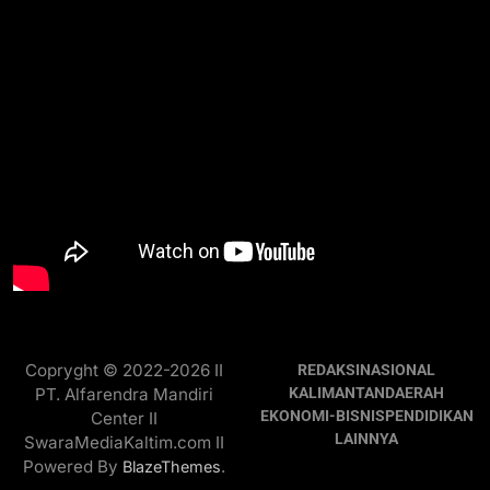
Copryght © 2022-2026 II
REDAKSI
NASIONAL
PT. Alfarendra Mandiri
KALIMANTAN
DAERAH
EKONOMI-BISNIS
PENDIDIKAN
Center II
LAINNYA
SwaraMediaKaltim.com II
Powered By
.
BlazeThemes