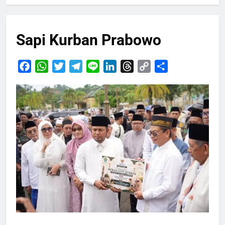
Sapi Kurban Prabowo
Facebook
WhatsApp
Twitter
Telegram
Line
LinkedIn
Threads
Copy
Share
Link