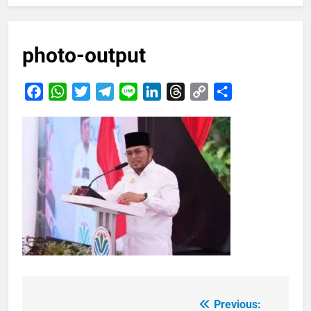
photo-output
Facebook
WhatsApp
Twitter
Telegram
Line
LinkedIn
Threads
Copy
Share
Link
Previous:
Navigasi