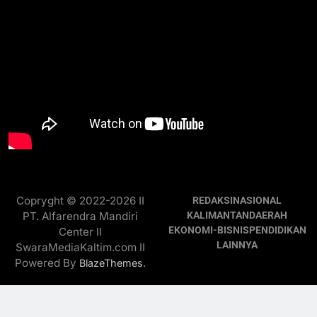
Copryght © 2022-2026 II
REDAKSI
NASIONAL
PT. Alfarendra Mandiri
KALIMANTAN
DAERAH
EKONOMI-BISNIS
PENDIDIKAN
Center II
LAINNYA
SwaraMediaKaltim.com II
Powered By
.
BlazeThemes