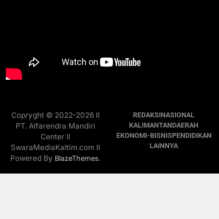
Copryght © 2022-2026 II
REDAKSI
NASIONAL
PT. Alfarendra Mandiri
KALIMANTAN
DAERAH
EKONOMI-BISNIS
PENDIDIKAN
Center II
LAINNYA
SwaraMediaKaltim.com II
Powered By
.
BlazeThemes