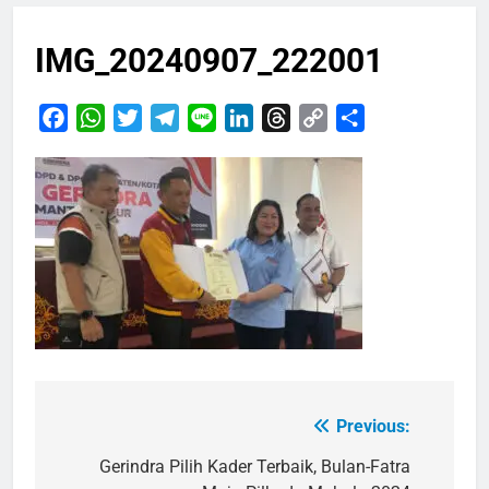
IMG_20240907_222001
Facebook
WhatsApp
Twitter
Telegram
Line
LinkedIn
Threads
Copy
Share
Link
Previous:
Navigasi
pos
Gerindra Pilih Kader Terbaik, Bulan-Fatra