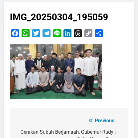
IMG_20250304_195059
Facebook
WhatsApp
Twitter
Telegram
Line
LinkedIn
Threads
Copy
Share
Link
Previous:
Navigasi
pos
Gerakan Subuh Berjamaah, Gubernur Rudy :