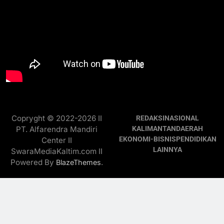
Copryght © 2022-2026 II
REDAKSI
NASIONAL
PT. Alfarendra Mandiri
KALIMANTAN
DAERAH
EKONOMI-BISNIS
PENDIDIKAN
Center II
LAINNYA
SwaraMediaKaltim.com II
Powered By
.
BlazeThemes