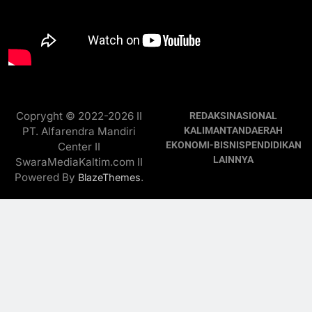
Copryght © 2022-2026 II
REDAKSI
NASIONAL
PT. Alfarendra Mandiri
KALIMANTAN
DAERAH
EKONOMI-BISNIS
PENDIDIKAN
Center II
LAINNYA
SwaraMediaKaltim.com II
Powered By
.
BlazeThemes