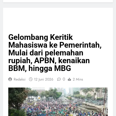
HEADLINE
NASIONAL
PELAYANAN PUBLIK
PERISTIWA
Gelombang Keritik
Mahasiswa ke Pemerintah,
Mulai dari pelemahan
rupiah, APBN, kenaikan
BBM, hingga MBG
0
Redaksi
12 Juni 2026
2 Mins