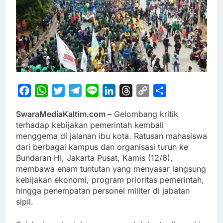
Facebook
WhatsApp
Twitter
Telegram
Line
LinkedIn
Threads
Copy
Share
Link
SwaraMediaKaltim.com –
Gelombang kritik
terhadap kebijakan pemerintah kembali
menggema di jalanan ibu kota. Ratusan mahasiswa
dari berbagai kampus dan organisasi turun ke
Bundaran HI, Jakarta Pusat, Kamis (12/6),
membawa enam tuntutan yang menyasar langsung
kebijakan ekonomi, program prioritas pemerintah,
hingga penempatan personel militer di jabatan
sipil.